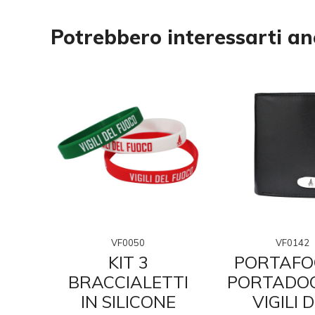
Potrebbero interessarti a
VF0050
VF0142
TO
KIT 3
PORTAFO
A
BRACCIALETTI
PORTADO
L
IN SILICONE
VIGILI 