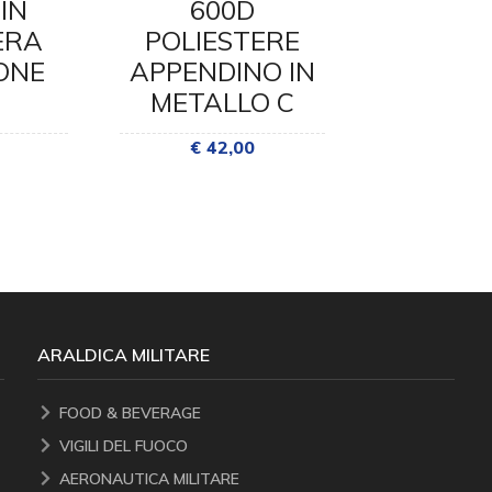
IN
600D
FUOCO
ERA
POLIESTERE
FIBBI
ONE
APPENDINO IN
META
METALLO C
€ 16
€ 42,00
ARALDICA MILITARE
FOOD & BEVERAGE
VIGILI DEL FUOCO
AERONAUTICA MILITARE