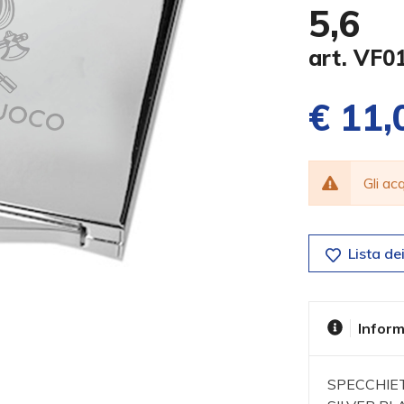
5,6
art. VF0
€ 11,
Gli a
Lista dei
Inform
SPECCHIET