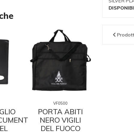
SILVER PL
DISPONIBI
nche
Prodot
VF0500
VF01
GLIO
PORTA ABITI
CINTU
CUMENTI
NERO VIGILI
COTON
DEL
DEL FUOCO
VIGIL