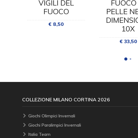
VIGILI DEL
FUOCO 
FUOCO
PELLE N
O
DIMENSI
€ 8,50
M
10X
€ 33,50
COLLEZIONE MILANO CORTINA 2026
Giochi Olimpici Invernali
Giochi Paralimpici Invernali
Italia Team