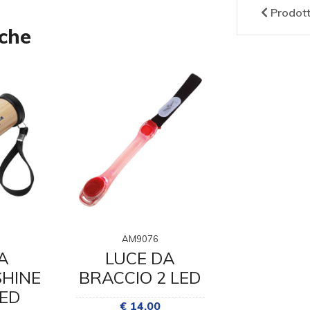
Prodot
nche
AM9076
AM05
A
LUCE DA
TORCI
HINE
BRACCIO 2 LED
FLA
LED
AERONA
€ 14,00