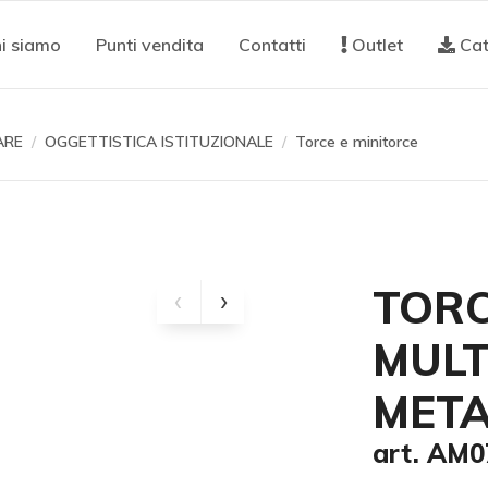
i siamo
Punti vendita
Contatti
Outlet
Cat
ARE
OGGETTISTICA ISTITUZIONALE
Torce e minitorce
TORC
MULT
META
art. AM