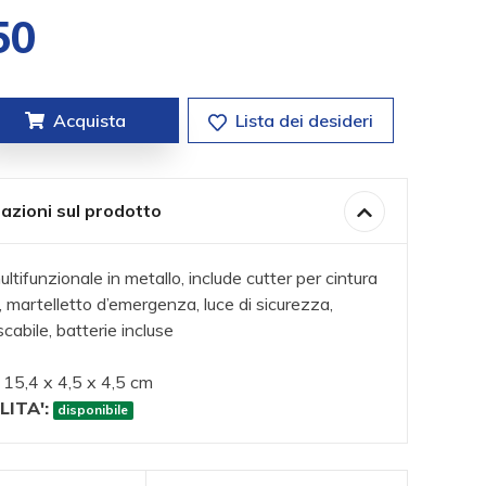
50
Acquista
Lista dei desideri
azioni sul prodotto
ultifunzionale in metallo, include cutter per cintura
, martelletto d’emergenza, luce di sicurezza,
scabile, batterie incluse
15,4 x 4,5 x 4,5 cm
LITA':
disponibile