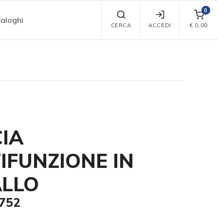
0
aloghi
CERCA
ACCEDI
€
0,00
IA
IFUNZIONE IN
LLO
0752