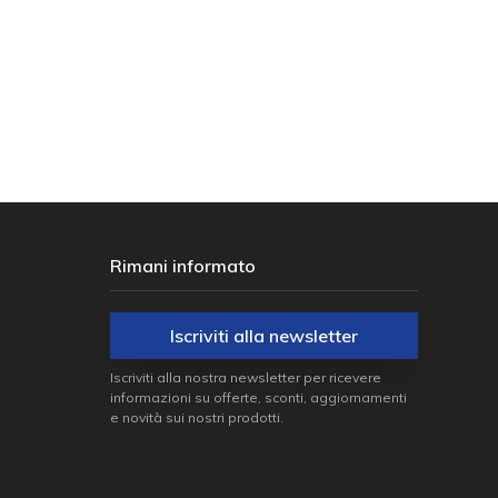
TARE
€ 10,00
€
,50
Rimani informato
Iscriviti alla newsletter
Iscriviti alla nostra newsletter per ricevere
informazioni su offerte, sconti, aggiornamenti
e novità sui nostri prodotti.