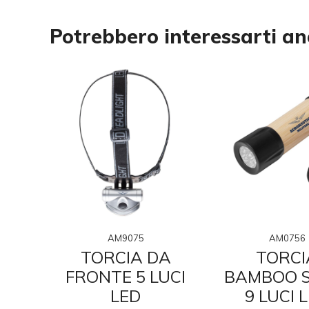
Potrebbero interessarti a
AM9075
AM0756
VI
TORCIA DA
TORCI
IA
FRONTE 5 LUCI
BAMBOO S
LED
9 LUCI 