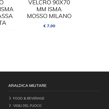
O
VELCRO 90X70
VELCRO
ISMA
MM ISMA
MM S
ASSA
MOSSO MILANO
MAGG
ITA
AERONA
€ 7,00
€ 10
ARALDICA MILITARE
FOOD & BEVERAGE
VIGILI DEL FUOCO