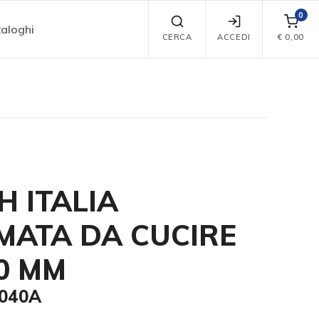
0
aloghi
CERCA
ACCEDI
€
0,00
H ITALIA
ATA DA CUCIRE
0 MM
9040A