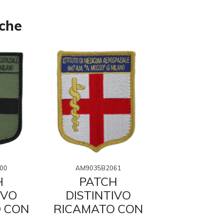
nche
00
AM9035B2061
AM90
H
PATCH
PAT
IVO
DISTINTIVO
DISTI
 CON
RICAMATO CON
GOMMAT