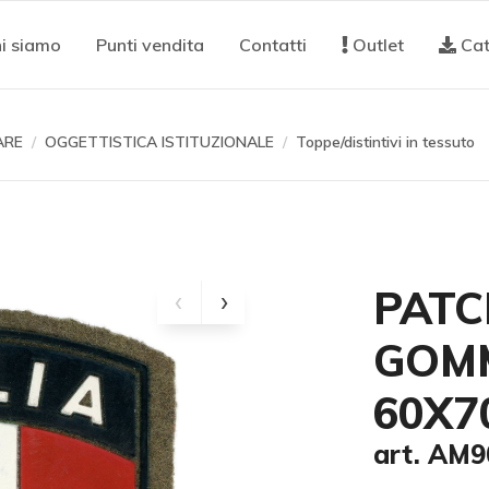
i siamo
Punti vendita
Contatti
Outlet
Cat
ARE
OGGETTISTICA ISTITUZIONALE
Toppe/distintivi in tessuto
PATC
GOMM
60X7
art. AM