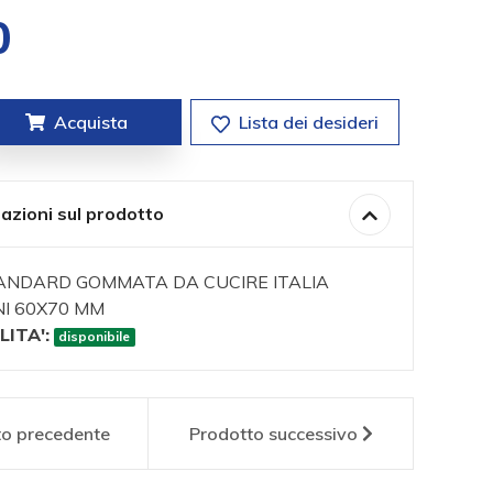
0
Acquista
Lista dei desideri
azioni sul prodotto
ANDARD GOMMATA DA CUCIRE ITALIA
I 60X70 MM
LITA':
disponibile
to
precedente
Prodotto
successivo