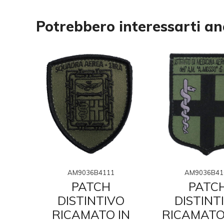
Potrebbero interessarti a
AM9036B4111
AM9036B41
PATCH
PATC
VO
DISTINTIVO
DISTINT
CON
RICAMATO IN
RICAMATO