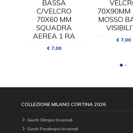
X90
BASSA
VELCR
RMO
C/VELCRO
70X90MM 
70X60 MM
MOSSO B
SQUADRA
VISIBIL
AEREA 1 RA
€ 7,00
€ 7,00
COLLEZIONE MILANO CORTINA 2026
Giochi Olimpici Invernali
Giochi Paralimpici Invernali