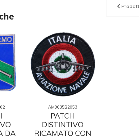
Prodot
nche
AM9035B2053
AM9035
02
PATCH
PAT
H
DISTINTIVO
DISTI
IVO
RICAMATO CON
RICAMA
A DA