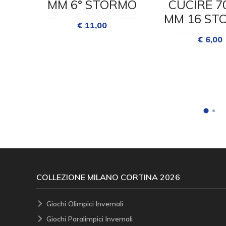
X90
MM 6° STORMO
CUCIRE 7
RMO
MM 16 ST
€ 11,00
€ 6,00
COLLEZIONE MILANO CORTINA 2026
Giochi Olimpici Invernali
Giochi Paralimpici Invernali