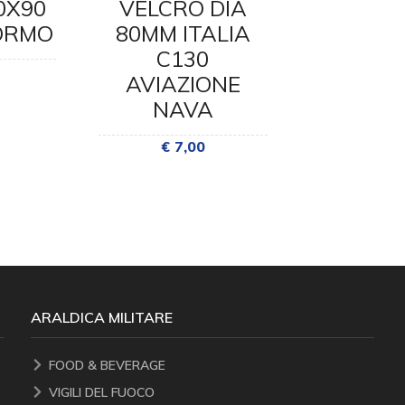
VELCRO DIA
VELCRO
0X90
80MM ITALIA
MM COM
ORMO
C130
D?ON
AVIAZIONE
€ 7,
NAVA
€ 7,00
ARALDICA MILITARE
FOOD & BEVERAGE
VIGILI DEL FUOCO