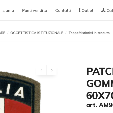
i siamo
Punti vendita
Contatti
Outlet
Cat
ARE
OGGETTISTICA ISTITUZIONALE
Toppe/distintivi in tessuto
PATC
GOM
60X7
art. AM