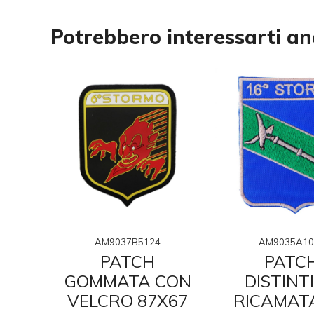
Potrebbero interessarti a
AM9037B5124
AM9035A10
PATCH
PATC
VO
GOMMATA CON
DISTINT
CON
VELCRO 87X67
RICAMAT