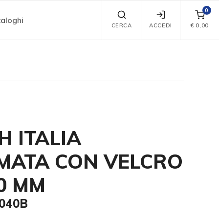
0
aloghi
CERCA
ACCEDI
€
0,00
H ITALIA
MATA CON VELCRO
0 MM
9040B