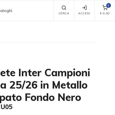
0
aloghi
CERCA
ACCEDI
€
0,00
te Inter Campioni
lia 25/26 in Metallo
pato Fondo Nero
CU05