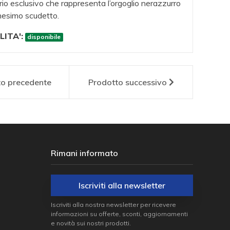
io esclusivo che rappresenta l’orgoglio nerazzurro
nesimo scudetto.
LITA':
disponibile
to
precedente
Prodotto
successivo
Rimani informato
Iscriviti alla newsletter
Iscriviti alla nostra newsletter per ricevere
informazioni su offerte, sconti, aggiornamenti
e novità sui nostri prodotti.