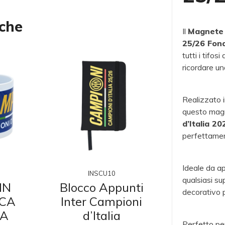
nche
Il
Magnete i
25/26 Fon
tutti i tifosi d
ricordare u
Realizzato 
questo magn
d’Italia 2
perfettament
Ideale da ap
INSCU10
INSC
qualsiasi su
IN
Blocco Appunti
Portapas
decorativo p
CA
Inter Campioni
Campioni 
PA
d’Italia
2025/20
Perfetto per