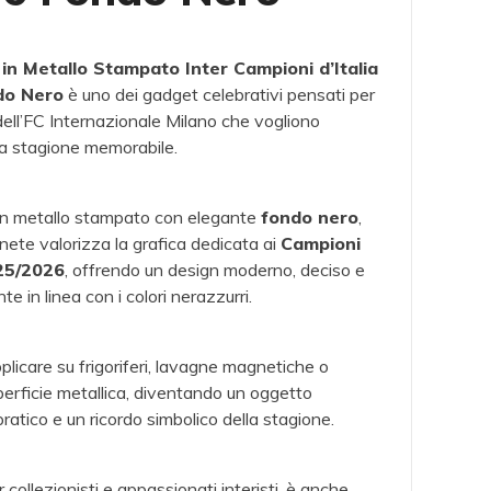
n Metallo Stampato Inter Campioni d’Italia
do Nero
è uno dei gadget celebrativi pensati per
ell’
FC Internazionale Milano
che vogliono
na stagione memorabile.
in metallo stampato con elegante
fondo nero
,
ete valorizza la grafica dedicata ai
Campioni
025/2026
, offrendo un design moderno, deciso e
e in linea con i colori nerazzurri.
plicare su frigoriferi, lavagne magnetiche o
U11
INSCU02
IN
perficie metallica, diventando un oggetto
s Inter
Distintivo
Borrac
ratico e un ricordo simbolico della stagione.
d’Italia
Rettangolare
Cam
26 Blu
Inter Campioni
d’I
 collezionisti e appassionati interisti, è anche