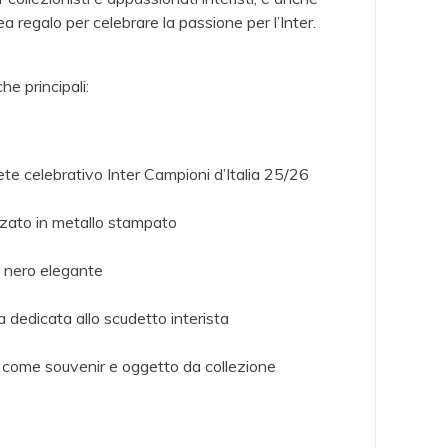
hettone
d’Italia
202
ea regalo per celebrare la passione per l’Inter.
ncio
2025/2026 in
Acciai
ffoco
Metallo
ml
he principali:
Smaltato
Mosc
,00
€ 5,00
€ 
e celebrativo Inter Campioni d’Italia 25/26
zato in metallo stampato
 nero elegante
a dedicata allo scudetto interista
 come souvenir e oggetto da collezione