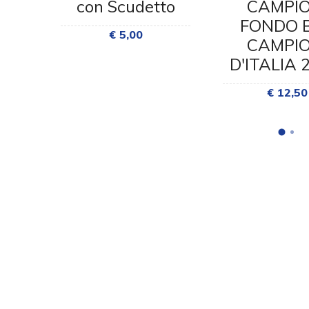
6
con Scudetto
CAMPIO
750
FONDO 
€ 5,00
CAMPIO
ne
D'ITALIA 
€ 12,50