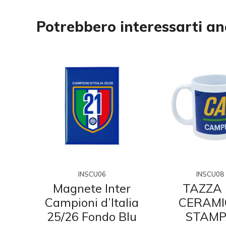
Potrebbero interessarti a
INSCU06
INSCU08
ter
Magnete Inter
TAZZA 
e
Campioni d’Italia
CERAMI
25/26 Fondo Blu
STAM