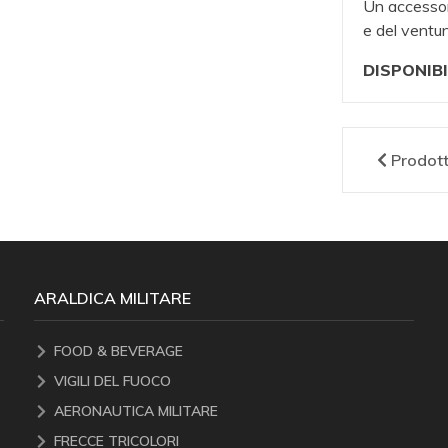
Un accessor
e del ventu
DISPONIBI
Prodot
ARALDICA MILITARE
FOOD & BEVERAGE
VIGILI DEL FUOCO
AERONAUTICA MILITARE
FRECCE TRICOLORI