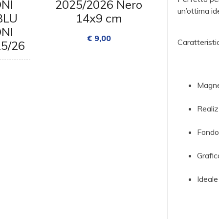
NI
2025/2026 Nero
con Mosc
un’ottima id
BLU
14x9 cm
e Sga
NI
Antiso
€ 9,00
Caratteristic
25/26
€ 11
Magnet
Realiz
Fondo
Grafic
Ideale