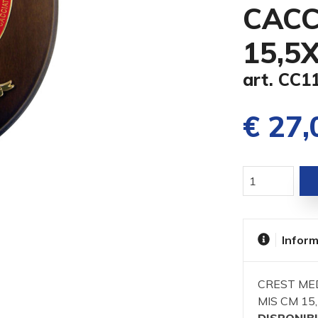
CACC
15,5
art. CC1
€ 27,
Inform
CREST MED
MIS CM 15