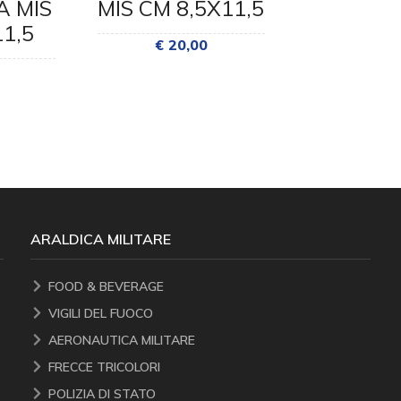
 MIS
MIS CM 8,5X11,5
ROMAGN
11,5
CM 8,5
€ 20,00
€ 20
ARALDICA MILITARE
FOOD & BEVERAGE
VIGILI DEL FUOCO
AERONAUTICA MILITARE
FRECCE TRICOLORI
POLIZIA DI STATO