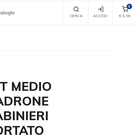
0
aloghi
CERCA
ACCEDI
€
0,00
T MEDIO
ADRONE
BINIERI
ORTATO