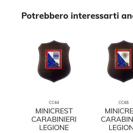
Potrebbero interessarti a
CC44
CC48
T
MINICREST
MINICR
RI
CARABINIERI
CARABIN
LEGIONE
LEGIO