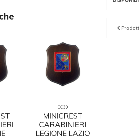
DISPONIBI
nche
Prodot
CC39
CC4
EST
MINICREST
MINIC
IERI
CARABINIERI
CARABI
NE
LEGIONE LAZIO
LEGIONE