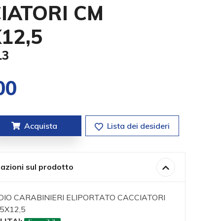
IATORI CM
X12,5
13
00
Acquista
Lista dei desideri
azioni sul prodotto
IO CARABINIERI ELIPORTATO CACCIATORI
,5X12,5