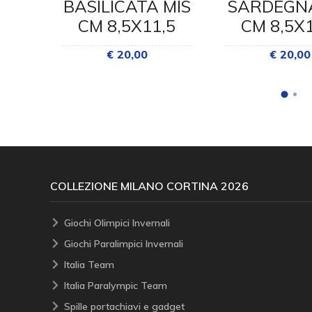
IS
BASILICATA MIS
SARDEGNA
,5
CM 8,5X11,5
CM 8,5X
€ 20,00
€ 20,00
COLLEZIONE MILANO CORTINA 2026
Giochi Olimpici Invernali
Giochi Paralimpici Invernali
Italia Team
Italia Paralympic Team
Spille portachiavi e gadget