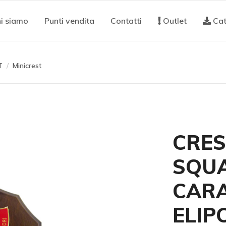
i siamo
Punti vendita
Contatti
Outlet
Cat
T
Minicrest
CRES
SQU
CARA
ELIP