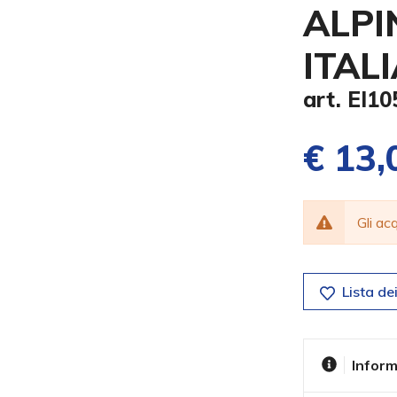
ALPI
ITAL
art. EI10
€ 13,
Gli a
Lista dei
Inform