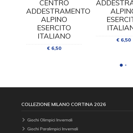
CENTRO
ADDESTR
MENTO
ADDESTRAMENTO
ALPIN
ALPINO
ESERCI
O
ESERCITO
ITALIA
O
ITALIANO
€ 6,50
€ 6,50
COLLEZIONE MILANO CORTINA 2026
Giochi Olimpici Invernali
Giochi Paralimpici Invernali