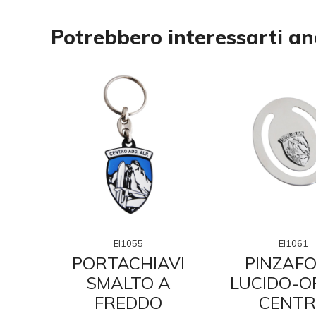
Potrebbero interessarti a
EI1055
EI1061
IN
PORTACHIAVI
PINZAFO
O
SMALTO A
LUCIDO-O
TO
FREDDO
CENT