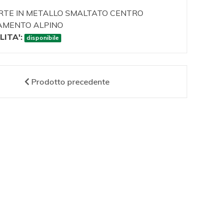
RTE IN METALLO SMALTATO CENTRO
MENTO ALPINO
LITA':
disponibile
Prodotto
precedente
53
EI1063
E
NO IN
TAZZA IN
MEDA
O LOGO
CERAMICA
ME
TATO
CENTRO
INVE