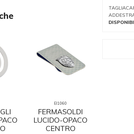
TAGLIACA
nche
ADDESTRA
DISPONIBI
EI1060
EI10
GLI
FERMASOLDI
TROFEI
PACO
LUCIDO-OPACO
METALL
RO
CENTRO
SMAL