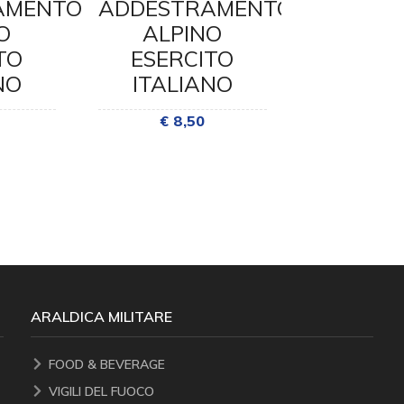
AMENTO
ADDESTRAMENTO
CEN
O
ALPINO
ADDEST
TO
ESERCITO
ALP
NO
ITALIANO
ESER
ITAL
€ 8,50
€ 21
ARALDICA MILITARE
FOOD & BEVERAGE
VIGILI DEL FUOCO