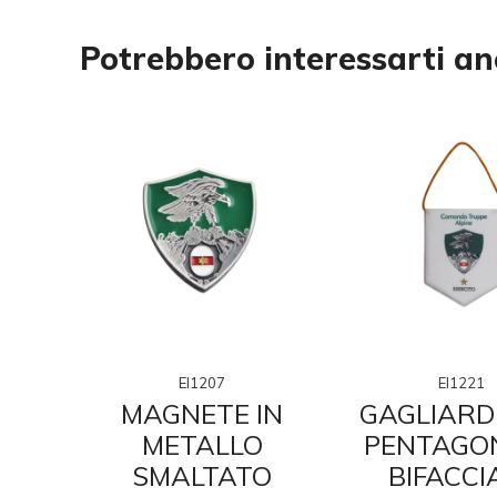
Potrebbero interessarti a
EI1207
EI1221
I E
MAGNETE IN
GAGLIARD
ATTA
METALLO
PENTAGO
O
SMALTATO
BIFACCI