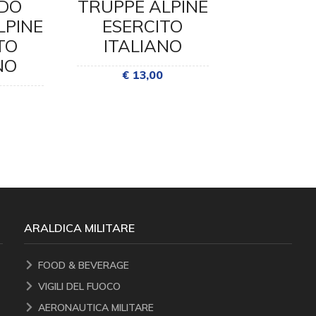
DO
TRUPPE ALPINE
COMA
LPINE
ESERCITO
TRUPPE 
TO
ITALIANO
ESER
NO
ITAL
€ 13,00
€ 6,
ARALDICA MILITARE
FOOD & BEVERAGE
VIGILI DEL FUOCO
AERONAUTICA MILITARE