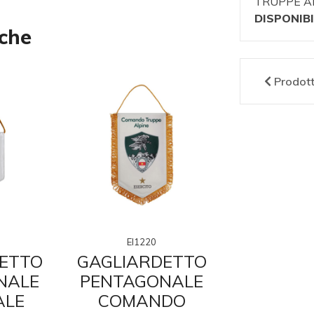
TRUPPE A
DISPONIBI
nche
Prodot
EI1220
EI12
ETTO
GAGLIARDETTO
PINZA
NALE
PENTAGONALE
SMA
ALE
COMANDO
LEVI