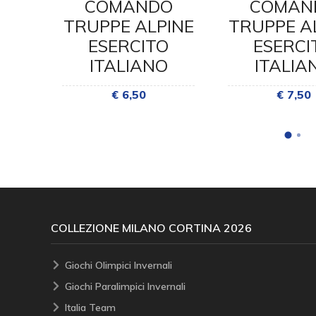
INE
COMANDO
COMAN
O
TRUPPE ALPINE
TRUPPE A
O
ESERCITO
ESERCI
ITALIANO
ITALIA
€ 6,50
€ 7,50
COLLEZIONE MILANO CORTINA 2026
Giochi Olimpici Invernali
Giochi Paralimpici Invernali
Italia Team