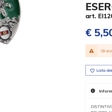
ESER
art. EI12
€ 5,5
Gli a
Lista dei
Inform
DISTINTI