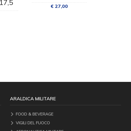
17,5
MILITA
€ 27,00
CM 15,
€ 27
ARALDICA MILITARE
FOOD & BEVERAGE
VIGILI DEL FUOCO