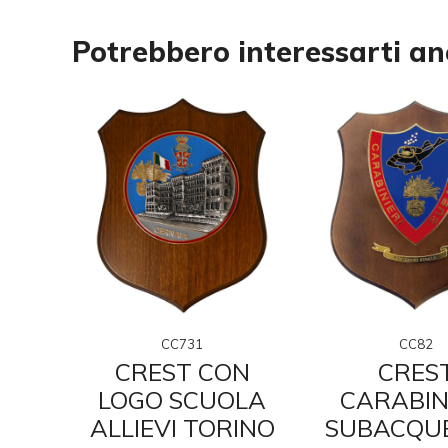
Potrebbero interessarti a
CC731
CC82
CREST CON
CRES
A
LOGO SCUOLA
CARABIN
RI
ALLIEVI TORINO
SUBACQUE