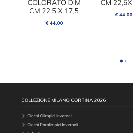
COLORATO DIM
CM 22,5X
5
CM 22,5 X 17,5
€ 44,00
€ 44,00
COLLEZIONE MILANO CORTINA 2026
Giochi Olimpici Invernali
Giochi Paralimpici Invernali