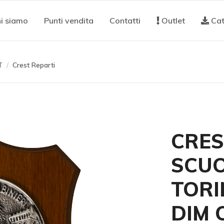
i siamo
Punti vendita
Contatti
Outlet
Cat
T
Crest Reparti
CRES
SCUO
TORI
DIM C