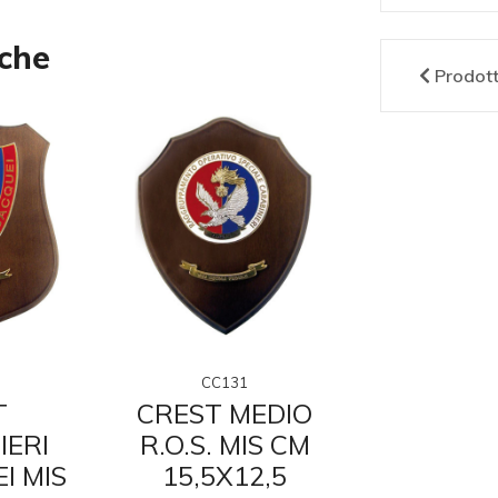
nche
Prodot
CC131
CC1
T
CREST MEDIO
CREST 
IERI
R.O.S. MIS CM
CARABI
I MIS
15,5X12,5
MAR