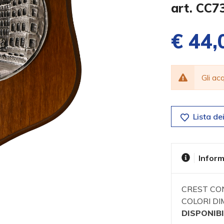
art. CC7
€ 44,
Gli a
Lista dei
Inform
CREST CON
COLORI DIM
DISPONIBI