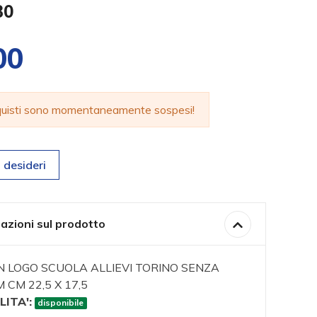
30
00
cquisti sono momentaneamente sospesi!
 desideri
azioni sul prodotto
 LOGO SCUOLA ALLIEVI TORINO SENZA
 CM 22,5 X 17,5
LITA':
disponibile