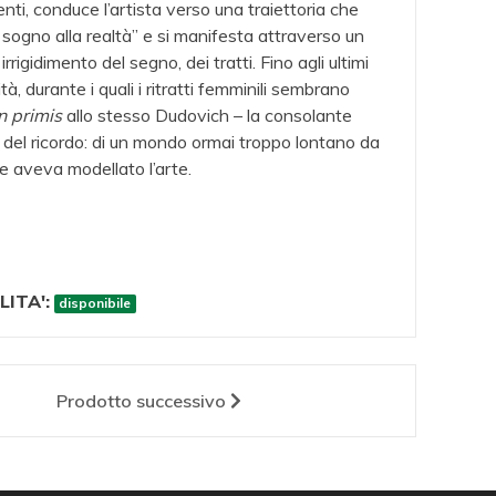
CENTENARIO
VE
enti, conduce l’artista verso una traiettoria che
,00
DELL'AM
sogno alla realtà” e si manifesta attraverso un
€ 
rrigidimento del segno, dei tratti. Fino agli ultimi
€ 20,00
ità, durante i quali i ritratti femminili sembrano
n primis
allo stesso Dudovich – la consolante
del ricordo: di un mondo ormai troppo lontano da
e aveva modellato l’arte.
LITA':
disponibile
Prodotto
successivo