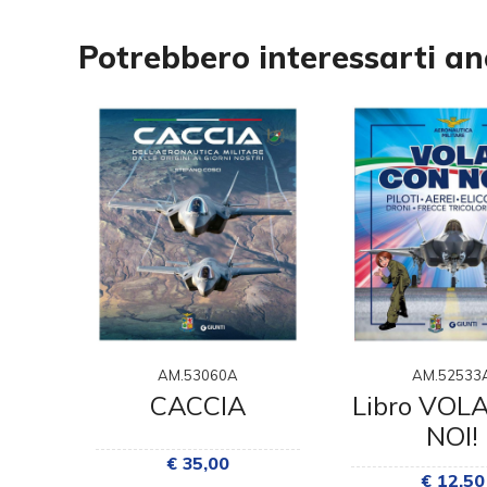
Potrebbero interessarti a
AM.53060A
AM.52533
CACCIA
Libro VOL
NOI!
E
€ 35,00
€ 12,50