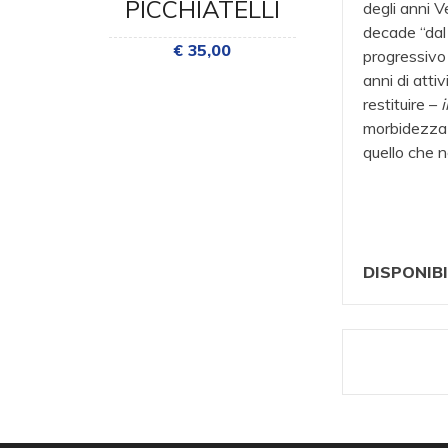
PICCHIATELLI
degli anni V
€ 35
decade “dal 
€ 35,00
progressivo i
anni di attiv
restituire –
i
morbidezza 
quello che n
DISPONIBI