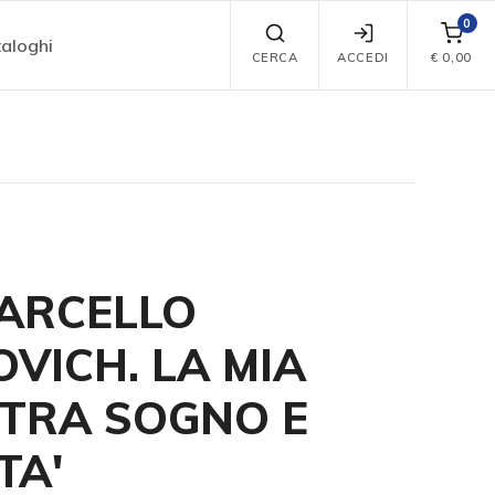
0
aloghi
CERCA
ACCEDI
€
0,00
MARCELLO
VICH. LA MIA
 TRA SOGNO E
TA'