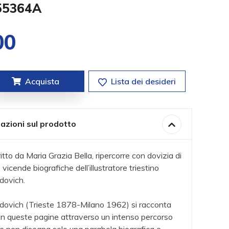
.55364A
00
Acquista
Lista dei desideri
azioni sul prodotto
ritto da Maria Grazia Bella, ripercorre con dovizia di
e vicende biografiche dell’illustratore triestino
dovich.
dovich (Trieste 1878-Milano 1962) si racconta
in queste pagine attraverso un intenso percorso