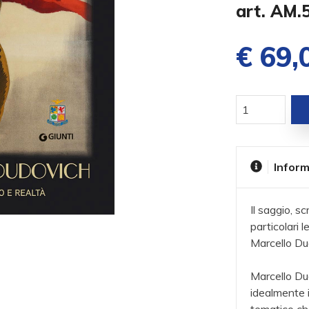
art. AM
€ 69,
Inform
Il saggio, sc
particolari l
Marcello Du
Marcello Du
idealmente 