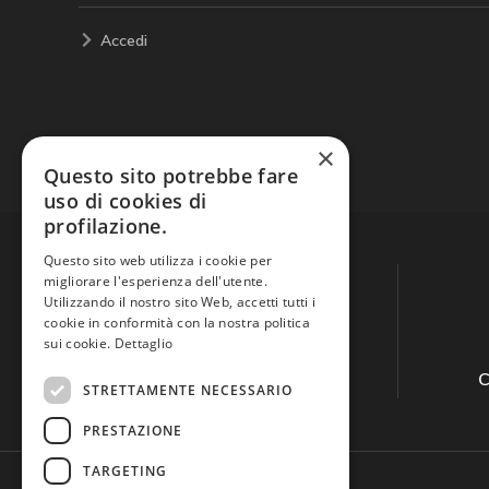
Accedi
×
Questo sito potrebbe fare
uso di cookies di
profilazione.
Questo sito web utilizza i cookie per
migliorare l'esperienza dell'utente.
Utilizzando il nostro sito Web, accetti tutti i
cookie in conformità con la nostra politica
sui cookie.
Dettaglio
Guida all'acquisto
C
STRETTAMENTE NECESSARIO
PRESTAZIONE
TARGETING