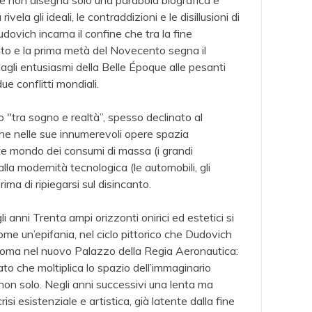
e non disegna solo una parabola biografica e
rivela gli ideali, le contraddizioni e le disillusioni di
dovich incarna il confine che tra la fine
nto e la prima metà del Novecento segna il
gli entusiasmi della Belle Époque alle pesanti
due conflitti mondiali.
"tra sogno e realtà”, spesso declinato al
he nelle sue innumerevoli opere spazia
nte mondo dei consumi di massa (i grandi
lla modernità tecnologica (le automobili, gli
rima di ripiegarsi sul disincanto.
gli anni Trenta ampi orizzonti onirici ed estetici si
me un’epifania, nel ciclo pittorico che Dudovich
882A
AM.51234A
AM.
Roma nel nuovo Palazzo della Regia Aeronautica:
FESA
COFANETTO
FR
to che moltiplica lo spazio dell’immaginario
 DAL
"COLLANA
SA
 non solo. Negli anni successivi una lenta ma
LO
FUMETTI"
FOL
risi esistenziale e artistica, già latente dalla fine