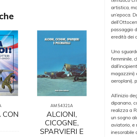
tematico ch
artistica, ma 
nche
un’epoca. Du
dell’Ottoce
passaggio da
eredità dei 
Uno sguardo 
femminile, c
dall’incipie
magazzini) a
aeroplani), p
All’inizio de
dipanano, co
A
AM.54321A
AM.52
realizza a 
A CON
ALCIONI,
LA DI
un sogno ala
CICOGNE,
VIENE
aviatorio, e
SPARVIERI E
CIE
inesorabile c