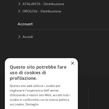
ATALANTA - Distribuzione
OROLOGI - Distribuzione
Account
Accedi
×
Questo sito potrebbe fare
uso di cookies di
profilazione.
Questo sito web utilizza i cookie per
migliorare l'esperienza dell'utente.
Utilizzando il nostro sito Web, accetti tutti i
cookie in conformità con la nostra politica
sui cookie.
Dettaglio