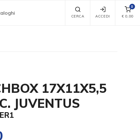
0
aloghi
CERCA
ACCEDI
€
0,00
HBOX 17X11X5,5
.C. JUVENTUS
MER1
0