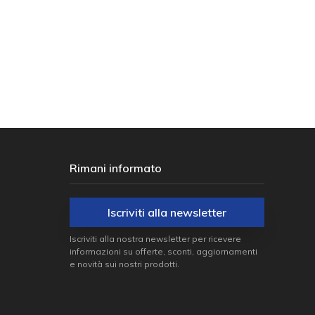
€ 
,00
€ 17,00
Rimani informato
Iscriviti alla newsletter
Iscriviti alla nostra newsletter per ricevere
informazioni su offerte, sconti, aggiornamenti
e novità sui nostri prodotti.