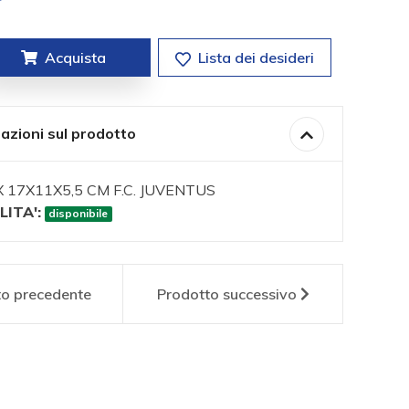
Acquista
Lista dei desideri
azioni sul prodotto
17X11X5,5 CM F.C. JUVENTUS
LITA':
disponibile
to
precedente
Prodotto
successivo