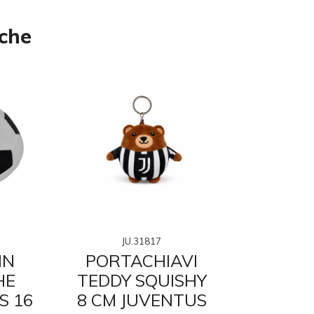
nche
JU.31817
JU.31
IN
PORTACHIAVI
TEDDY S
HE
TEDDY SQUISHY
24 
S 16
8 CM JUVENTUS
JUVE