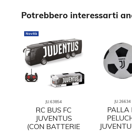
Potrebbero interessarti a
Novità
JU.26634
JU.63854
O
PALLA 
RC BUS FC
 16
PELUC
JUVENTUS
JUVENTU
(CON BATTERIE