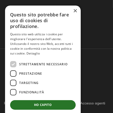
×
Questo sito potrebbe fare
uso di cookies di
profilazione.
Domande frequenti
Questo sito web utilizza i cookie per
migliorare l'esperienza dell'utente.
Utilizzando il nostro sito Web, accetti tutti i
cookie in conformità con la nostra politica
sui cookie.
Dettaglio
STRETTAMENTE NECESSARIO
PRESTAZIONE
TARGETING
FUNZIONALITÀ
Privacy policy
Cookie policy
Note legali
Accesso agenti
HO CAPITO
Accesso tutor