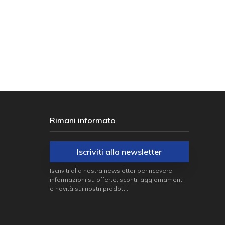
VERDE
€ 5,00
€
00
Rimani informato
Iscriviti alla newsletter
Iscriviti alla nostra newsletter per ricevere
informazioni su offerte, sconti, aggiornamenti
e novità sui nostri prodotti.