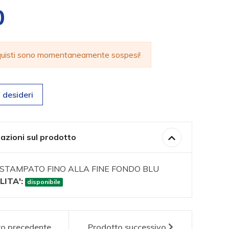
0
cquisti sono momentaneamente sospesi!
 desideri
azioni sul prodotto
STAMPATO FINO ALLA FINE FONDO BLU
LITA':
disponibile
to
precedente
Prodotto
successivo