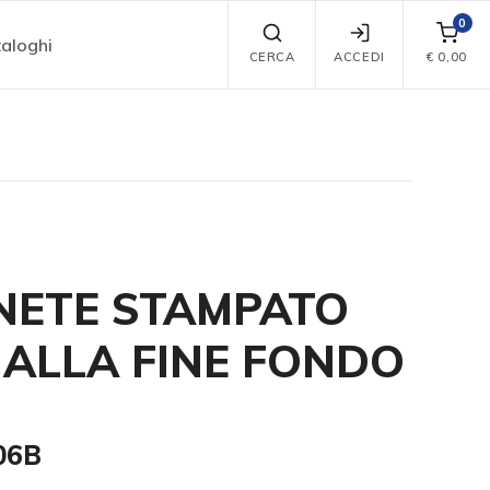
0
aloghi
CERCA
ACCEDI
€
0,00
ETE STAMPATO
 ALLA FINE FONDO
I06B