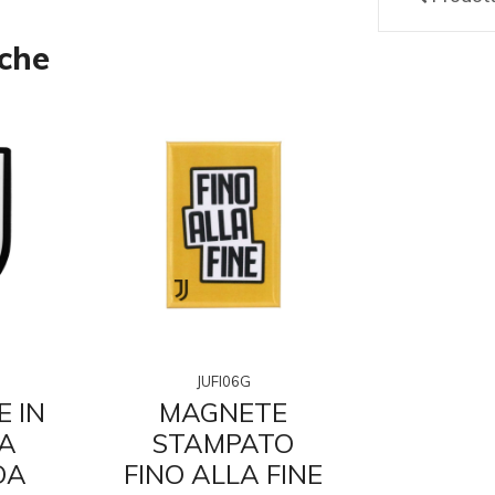
nche
JUFI06G
JUFI0
 IN
MAGNETE
MAGN
A
STAMPATO
STAM
DA
FINO ALLA FINE
FINO AL