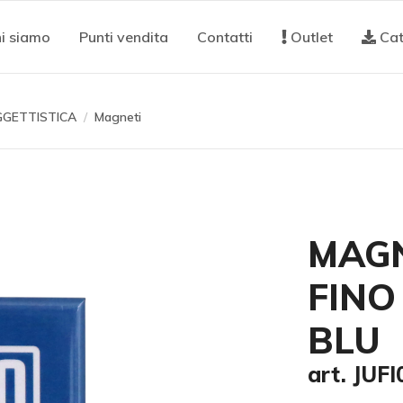
i siamo
Punti vendita
Contatti
Outlet
Cat
GETTISTICA
Magneti
MAGN
FINO
BLU
art. JUF