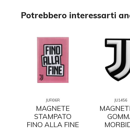
Potrebbero interessarti a
JU1456
JUFI06R
IN
MAGNETE
MAGNETE
O
GOMM
STAMPATO
O
MORBI
FINO ALLA FINE