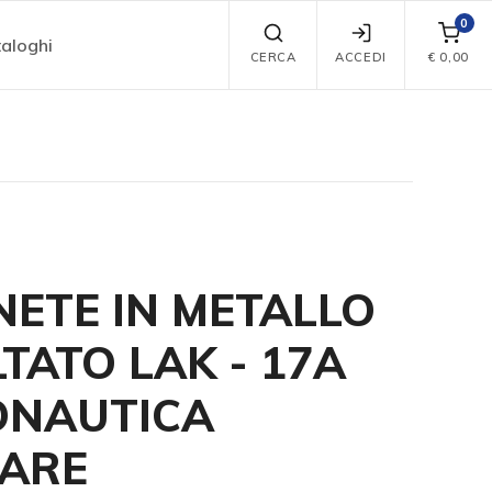
0
aloghi
CERCA
ACCEDI
€
0,00
ETE IN METALLO
TATO LAK - 17A
ONAUTICA
TARE