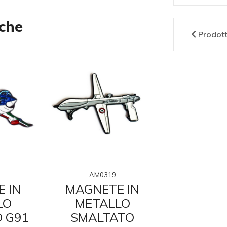
nche
Prodot
AM0319
AM03
 IN
MAGNETE IN
MAGNE
LO
METALLO
META
 G91
SMALTATO
SMAL