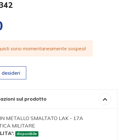
0342
0
cquisti sono momentaneamente sospesi!
 desideri
azioni sul prodotto
N METALLO SMALTATO LAK - 17A
ICA MILITARE
LITA':
disponibile