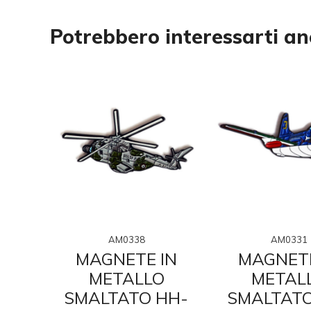
Potrebbero interessarti a
AM0338
AM0331
IN
MAGNETE IN
MAGNETE
O
METALLO
METAL
O
SMALTATO HH-
SMALTATO