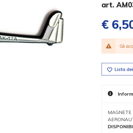
art. AM
€ 6,5
Gli a
Lista dei
Inform
MAGNETE I
AERONAUT
DISPONIBI