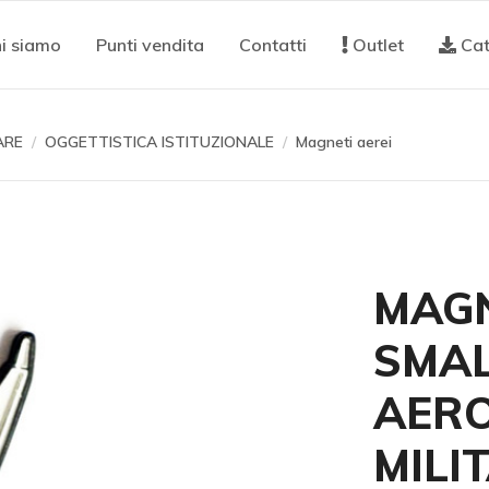
i siamo
Punti vendita
Contatti
Outlet
Cat
ARE
OGGETTISTICA ISTITUZIONALE
Magneti aerei
MAGN
SMAL
AER
MILI