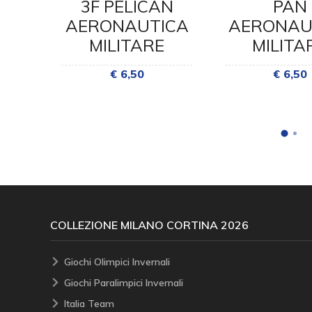
0
3F PELICAN
PAN
ICA
AERONAUTICA
AERONAU
E
MILITARE
MILITA
€ 6,50
€ 6,50
COLLEZIONE MILANO CORTINA 2026
Giochi Olimpici Invernali
Giochi Paralimpici Invernali
Italia Team