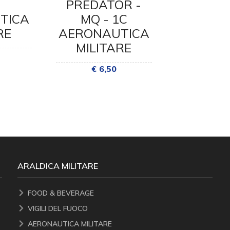
PREDATOR -
AIRBUS 
TICA
MQ - 1C
AERONA
RE
AERONAUTICA
MILI
MILITARE
€ 6,
€ 6,50
ARALDICA MILITARE
FOOD & BEVERAGE
VIGILI DEL FUOCO
AERONAUTICA MILITARE