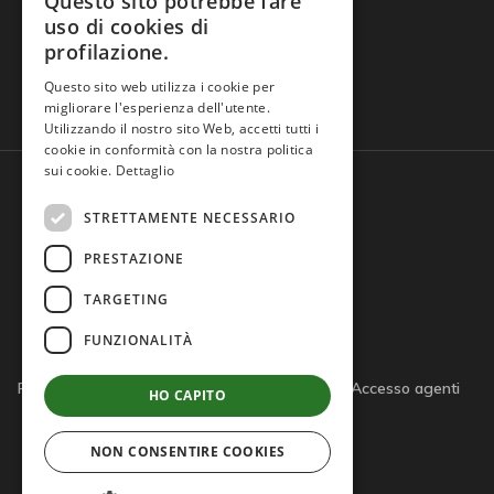
Questo sito potrebbe fare
uso di cookies di
profilazione.
Domande frequenti
Questo sito web utilizza i cookie per
migliorare l'esperienza dell'utente.
Utilizzando il nostro sito Web, accetti tutti i
cookie in conformità con la nostra politica
sui cookie.
Dettaglio
STRETTAMENTE NECESSARIO
PRESTAZIONE
TARGETING
FUNZIONALITÀ
Privacy policy
Cookie policy
Note legali
Accesso agenti
HO CAPITO
Accesso tutor
NON CONSENTIRE COOKIES