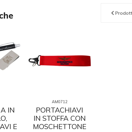
Prodot
nche
AM0712
AMFT0
A IN
PORTACHIAVI
PORTAC
O,
IN STOFFA CON
IN STOF
AVI E
MOSCHETTONE
MOSCHE