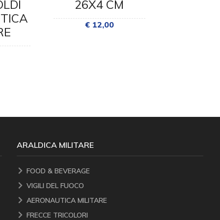
LDI
26X4 CM
26X4
TICA
FRE
€ 12,00
RE
TRICO
€ 12
ARALDICA MILITARE
FOOD & BEVERAGE
VIGILI DEL FUOCO
AERONAUTICA MILITARE
FRECCE TRICOLORI