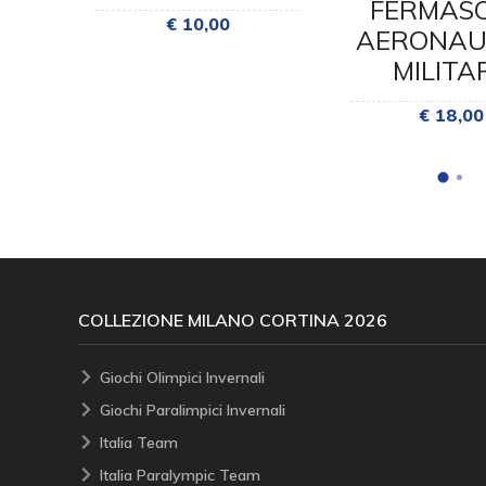
E
FERMASO
€ 10,00
AERONAU
MILITA
€ 18,00
COLLEZIONE MILANO CORTINA 2026
Giochi Olimpici Invernali
Giochi Paralimpici Invernali
Italia Team
Italia Paralympic Team