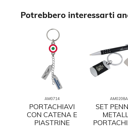
Potrebbero interessarti a
AM0714
AM0208A
SS
PORTACHIAVI
SET PENN
CON CATENA E
METALL
ICA
PIASTRINE
PORTACHI