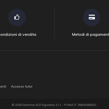
ondizioni di vendita
Metodi di pagamen
enti
Accesso tutor
© 2026 Giemme di D'Agostino S.r.l. - P.IVA/C.F. 05641680011