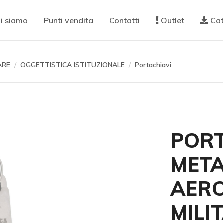
i siamo
Punti vendita
Contatti
Outlet
Cat
ARE
OGGETTISTICA ISTITUZIONALE
Portachiavi
PORT
META
AER
MILI