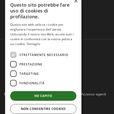
×
Questo sito potrebbe fare
uso di cookies di
profilazione.
Domande frequenti
Questo sito web utilizza i cookie per
migliorare l'esperienza dell'utente.
Utilizzando il nostro sito Web, accetti tutti i
cookie in conformità con la nostra politica
sui cookie.
Dettaglio
STRETTAMENTE NECESSARIO
PRESTAZIONE
TARGETING
FUNZIONALITÀ
Privacy policy
Cookie policy
Note legali
Accesso agenti
HO CAPITO
Accesso tutor
NON CONSENTIRE COOKIES