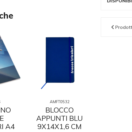
DISPONIBI
nche
Prodot
6
AMFT0532
AMFT0
RNO
BLOCCO
BLO
E
APPUNTI BLU
APPUNT
I A4
9X14X1,6 CM
13,3X21