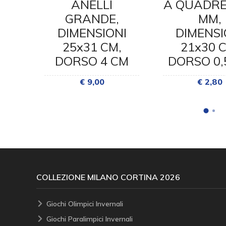
R,
ANELLI
A QUADRE
NI
GRANDE,
MM,
,
DIMENSIONI
DIMENSI
 CM
25x31 CM,
21x30 
DORSO 4 CM
DORSO 0,
€ 9,00
€ 2,80
COLLEZIONE MILANO CORTINA 2026
Giochi Olimpici Invernali
Giochi Paralimpici Invernali