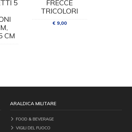
TTI 5
FRECCE
CM FR
TRICOLORI
TRICO
ONI
€ 9,00
€ 10
CM,
5 CM
ARALDICA MILITARE
FOOD & BEVERAGE
VIGILI DEL FUOCO