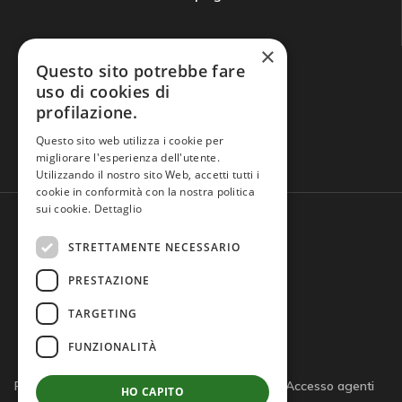
×
Questo sito potrebbe fare
uso di cookies di
profilazione.
Domande frequenti
Questo sito web utilizza i cookie per
migliorare l'esperienza dell'utente.
Utilizzando il nostro sito Web, accetti tutti i
cookie in conformità con la nostra politica
sui cookie.
Dettaglio
STRETTAMENTE NECESSARIO
PRESTAZIONE
TARGETING
FUNZIONALITÀ
Privacy policy
Cookie policy
Note legali
Accesso agenti
HO CAPITO