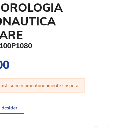
EOROLOGIA
ONAUTICA
TARE
0100P1080
00
cquisti sono momentaneamente sospesi!
 desideri