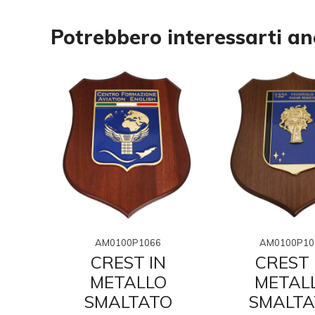
Potrebbero interessarti a
AM0100P1066
AM0100P10
N
CREST IN
CREST 
O
METALLO
METAL
O
SMALTATO
SMALTA