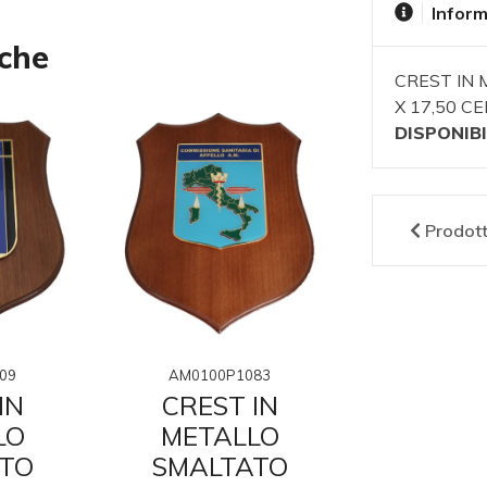
Inform
nche
CREST IN 
X 17,50 C
DISPONIBI
Prodot
09
AM0100P1083
AM0100
IN
CREST IN
CRES
LO
METALLO
META
TO
SMALTATO
SMAL