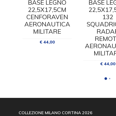
NO
BASE LEGNO
BASE LE
CM
22,5X17,5CM
22,5X17
Z.VELIVOLI
CENFORAVEN
132
AERONAUTICA
SQUADRI
MILITARE
RADA
REMO
€ 44,00
AERONAU
MILITA
€ 44,00
COLLEZIONE MILANO CORTINA 2026