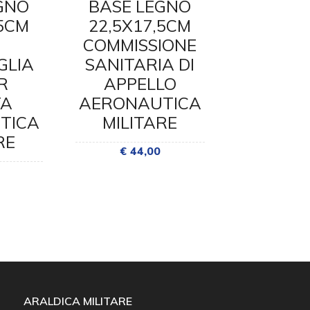
GNO
BASE LEGNO
BASE 
,5CM
22,5X17,5CM
22,5X1
COMMISSIONE
DISTAC
GLIA
SANITARIA DI
AEROPO
R
APPELLO
BRIN
TA
AERONAUTICA
AERONA
TICA
MILITARE
MILI
RE
€ 44,00
€ 44
ARALDICA MILITARE