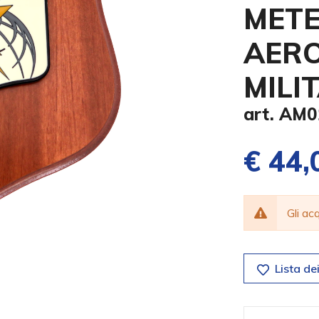
MET
AER
MILI
art. AM
€ 44,
Gli a
Lista dei