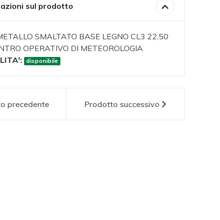
azioni sul prodotto
METALLO SMALTATO BASE LEGNO CL3 22,50
ENTRO OPERATIVO DI METEOROLOGIA
LITA':
disponibile
to
precedente
Prodotto
successivo
P1090
AM0100P1119
AM01
T IN
CREST IN
CRE
LLO
METALLO
ME
TATO
SMALTATO
SMA