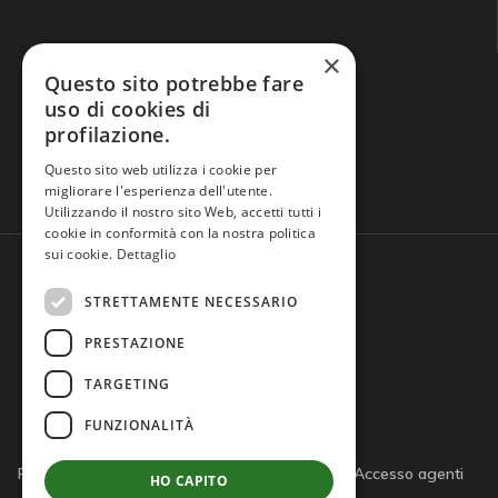
×
Questo sito potrebbe fare
uso di cookies di
profilazione.
Domande frequenti
Questo sito web utilizza i cookie per
migliorare l'esperienza dell'utente.
Utilizzando il nostro sito Web, accetti tutti i
cookie in conformità con la nostra politica
sui cookie.
Dettaglio
STRETTAMENTE NECESSARIO
PRESTAZIONE
TARGETING
FUNZIONALITÀ
Privacy policy
Cookie policy
Note legali
Accesso agenti
HO CAPITO
Accesso tutor