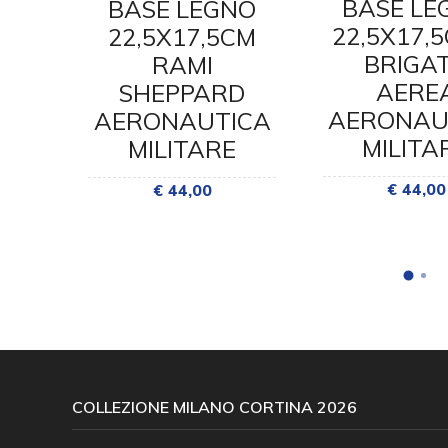
BASE LE
NO
BASE LEGNO
22,5X17,
CM
22,5X17,5CM
BRIGA
O
RAMI
AERE
O
SHEPPARD
AERONAU
ICA
AERONAUTICA
MILITA
E
MILITARE
€ 44,00
€ 44,00
COLLEZIONE MILANO CORTINA 2026