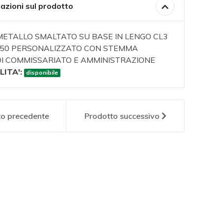
azioni sul prodotto
METALLO SMALTATO SU BASE IN LENGO CL3
7,50 PERSONALIZZATO CON STEMMA
DI COMMISSARIATO E AMMINISTRAZIONE
LITA':
disponibile
to
precedente
Prodotto
successivo
P1082
AM0100P1001
AM01
T IN
CREST IN
CRE
LLO
METALLO
ME
TATO
SMALTATO
SMA