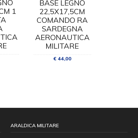
GNO
BASE LEGNO
BASE 
5CM 1
22,5X17,5CM
22,5X1
TA
COMANDO RA
COMA
A
SARDEGNA
RETE
TICA
AERONAUTICA
AERONA
RE
MILITARE
MILI
€ 44,00
€ 44
ARALDICA MILITARE