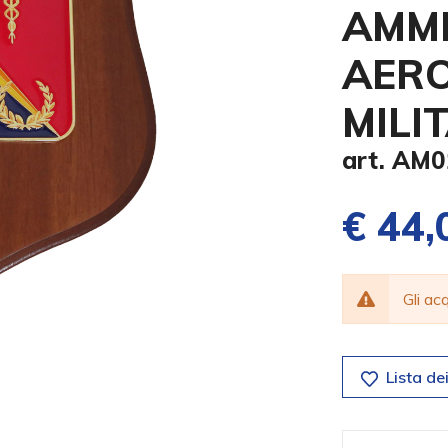
AMMI
AER
MILI
art. AM
€ 44,
Gli a
Lista dei