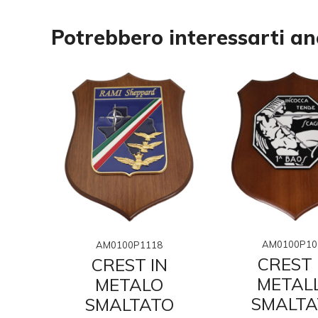
Potrebbero interessarti a
AM0100P10
AM0100P1118
CREST 
N
CREST IN
METAL
O
METALO
SMALTA
O
SMALTATO