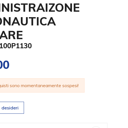
NISTRAIZONE
ONAUTICA
TARE
0100P1130
00
cquisti sono momentaneamente sospesi!
 desideri