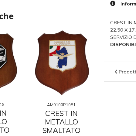
Inform
nche
CREST IN 
22,50 X 1
SERVIZIO 
DISPONIBI
Prodot
19
AM0100P1081
AM0100
IN
CREST IN
CRES
LO
METALLO
META
TO
SMALTATO
SMAL