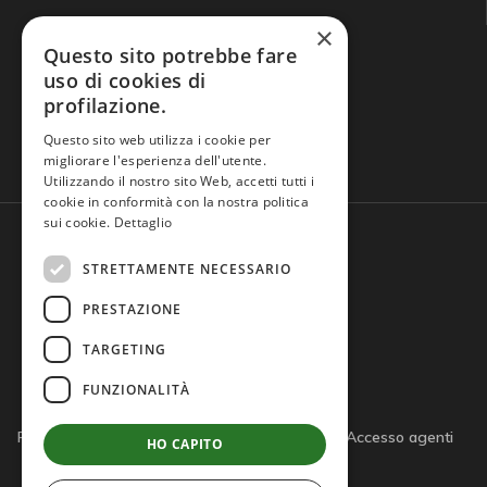
×
Questo sito potrebbe fare
uso di cookies di
profilazione.
Domande frequenti
Questo sito web utilizza i cookie per
migliorare l'esperienza dell'utente.
Utilizzando il nostro sito Web, accetti tutti i
cookie in conformità con la nostra politica
sui cookie.
Dettaglio
STRETTAMENTE NECESSARIO
PRESTAZIONE
TARGETING
FUNZIONALITÀ
Privacy policy
Cookie policy
Note legali
Accesso agenti
HO CAPITO
Accesso tutor