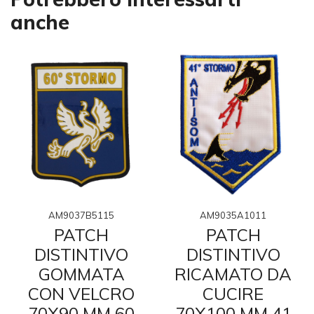
anche
AM9037B5115
AM9035A1011
PATCH
PATCH
DISTINTIVO
DISTINTIVO
GOMMATA
RICAMATO DA
CON VELCRO
CUCIRE
70X90 MM 60
70X100 MM 41