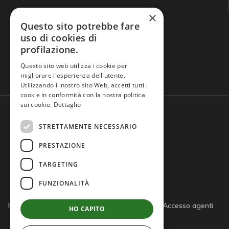
×
Questo sito potrebbe fare
uso di cookies di
profilazione.
Domande frequenti
Questo sito web utilizza i cookie per
migliorare l'esperienza dell'utente.
Utilizzando il nostro sito Web, accetti tutti i
cookie in conformità con la nostra politica
sui cookie.
Dettaglio
STRETTAMENTE NECESSARIO
PRESTAZIONE
TARGETING
FUNZIONALITÀ
Privacy policy
Cookie policy
Note legali
Accesso agenti
HO CAPITO
Accesso tutor