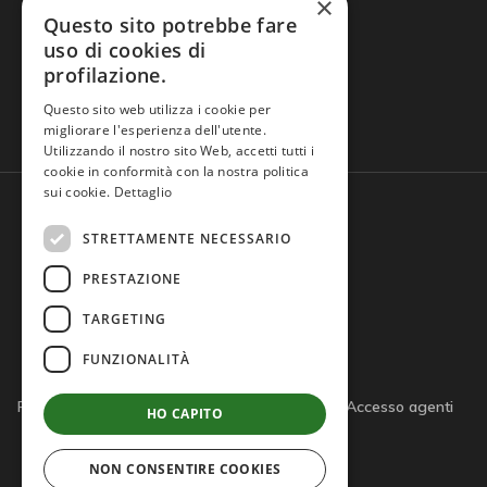
×
Questo sito potrebbe fare
uso di cookies di
profilazione.
Domande frequenti
Questo sito web utilizza i cookie per
migliorare l'esperienza dell'utente.
Utilizzando il nostro sito Web, accetti tutti i
cookie in conformità con la nostra politica
sui cookie.
Dettaglio
STRETTAMENTE NECESSARIO
PRESTAZIONE
TARGETING
FUNZIONALITÀ
Privacy policy
Cookie policy
Note legali
Accesso agenti
HO CAPITO
Accesso tutor
NON CONSENTIRE COOKIES