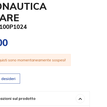
ONAUTICA
TARE
0100P1024
00
cquisti sono momentaneamente sospesi!
 desideri
azioni sul prodotto