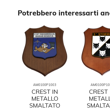
Potrebbero interessarti a
AM0100P1003
AM0100P10
N
CREST IN
CREST 
O
METALLO
METAL
O
SMALTATO
SMALTA