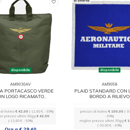
a
in offerta
disponibile
disponibile
AM9030AV
AM9058
A PORTACASCO VERDE
PLAID STANDARD CON 
N LOGO RICAMATO...
BORDO A RILIEVO
di listino
€ 42,00
prezzo di listino
€ 100,00
(-12,60 €, -30%)
(-3
ior prezzo ultimi 30gg
€ 42,00
-30%)
miglior prezzo ultimi 30gg
€ 
(-12,60 €, -30%)
(-30,00 €, -30%)
Ora a € 29,40