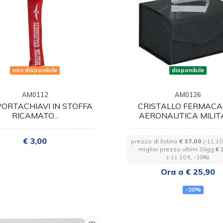
non disponibile
disponibile
AM0112
AM0126
PORTACHIAVI IN STOFFA
CRISTALLO FERMAC
RICAMATO...
AERONAUTICA MILIT
€ 3,00
prezzo di listino
€ 37,00
(-11,10
miglior prezzo ultimi 30gg
€ 
(-11,10 €, -30%)
Ora a € 25,90
-30%