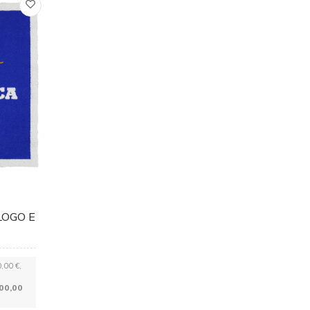
LOGO E
0,00 €,
100,00