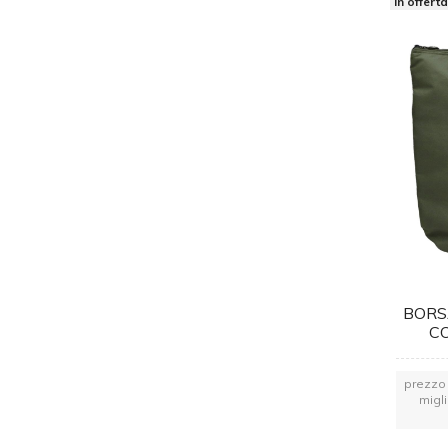
in offert
BORS
CO
prezzo 
migl