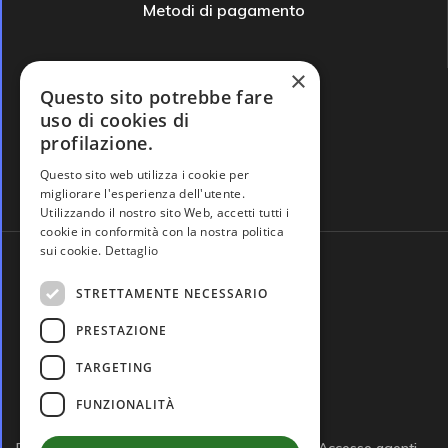
Metodi di pagamento
×
Questo sito potrebbe fare
uso di cookies di
profilazione.
Domande frequenti
Questo sito web utilizza i cookie per
migliorare l'esperienza dell'utente.
Utilizzando il nostro sito Web, accetti tutti i
cookie in conformità con la nostra politica
sui cookie.
Dettaglio
STRETTAMENTE NECESSARIO
PRESTAZIONE
TARGETING
FUNZIONALITÀ
Privacy policy
Cookie policy
Note legali
Accesso agenti