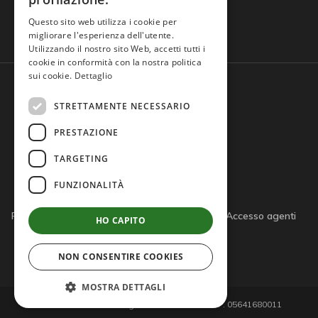
Domande frequenti
Questo sito web utilizza i cookie per
migliorare l'esperienza dell'utente.
Utilizzando il nostro sito Web, accetti tutti i
cookie in conformità con la nostra politica
sui cookie.
Dettaglio
STRETTAMENTE NECESSARIO
PRESTAZIONE
TARGETING
FUNZIONALITÀ
Privacy policy
Cookie policy
Note legali
Accesso agenti
HO CAPITO
Accesso tutor
NON CONSENTIRE COOKIES
MOSTRA DETTAGLI
© 2026 Giemme di D'Agostino S.r.l. - P.IVA/C.F. 05641680011