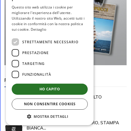
Questo sito web utilizza i cookie per
migliorare l'esperienza dell'utente.
Utilizzando il nostro sito Web, accetti tutti i
cookie in conformità con la nostra politica
sui cookie.
Dettaglio
STRETTAMENTE NECESSARIO
PRESTAZIONE
TARGETING
FUNZIONALITÀ
Prodotti in vetrina
HO CAPITO
DISTINTIVO CON LOGO IN SMALTO
LEVIGATO...
NON CONSENTIRE COOKIES
€ 5,50
MOSTRA DETTAGLI
PORTAPENNE IN TESSUTO NERO, STAMPA
BIANCA...