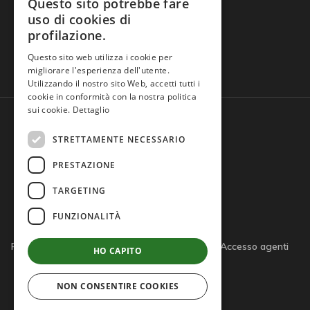
Questo sito potrebbe fare
uso di cookies di
profilazione.
Domande frequenti
Questo sito web utilizza i cookie per
migliorare l'esperienza dell'utente.
Utilizzando il nostro sito Web, accetti tutti i
cookie in conformità con la nostra politica
sui cookie.
Dettaglio
STRETTAMENTE NECESSARIO
PRESTAZIONE
TARGETING
FUNZIONALITÀ
Privacy policy
Cookie policy
Note legali
Accesso agenti
HO CAPITO
Accesso tutor
NON CONSENTIRE COOKIES