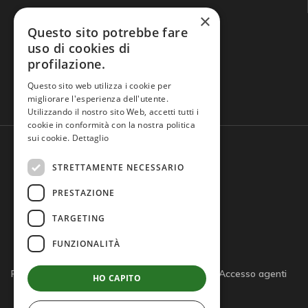
×
Questo sito potrebbe fare
uso di cookies di
profilazione.
Domande frequenti
Questo sito web utilizza i cookie per
migliorare l'esperienza dell'utente.
Utilizzando il nostro sito Web, accetti tutti i
cookie in conformità con la nostra politica
sui cookie.
Dettaglio
STRETTAMENTE NECESSARIO
PRESTAZIONE
TARGETING
FUNZIONALITÀ
Privacy policy
Cookie policy
Note legali
Accesso agenti
HO CAPITO
Accesso tutor