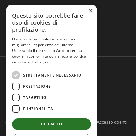
×
Questo sito potrebbe fare
uso di cookies di
profilazione.
Domande frequenti
Questo sito web utilizza i cookie per
migliorare l'esperienza dell'utente.
Utilizzando il nostro sito Web, accetti tutti i
cookie in conformità con la nostra politica
sui cookie.
Dettaglio
STRETTAMENTE NECESSARIO
PRESTAZIONE
TARGETING
FUNZIONALITÀ
Privacy policy
Cookie policy
Note legali
Accesso agenti
HO CAPITO
Accesso tutor