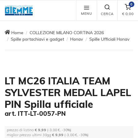
0
MENU
CERCA
€
0,00
Home
COLLEZIONE MILANO CORTINA 2026
Spille portachiavi e gadget
Honav
Spille Ufficiali Honav
LT MC26 ITALIA TEAM
SYLVESTER MEDAL LAPEL
PIN Spilla ufficiale
art. ITT-LT-0057-PN
prezzo di listino
€ 9,99
(-3,00 €, -30%)
miglior prezzo ultimi 30gg
€ 9,99
(-3,00 €, -30%)