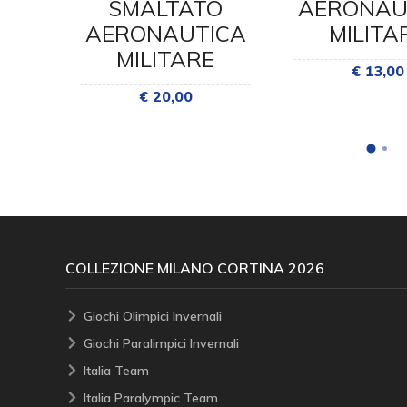
O
SMALTATO
AERONAU
ICA
AERONAUTICA
MILITA
E
MILITARE
€ 13,00
€ 20,00
COLLEZIONE MILANO CORTINA 2026
Giochi Olimpici Invernali
Giochi Paralimpici Invernali
Italia Team
Italia Paralympic Team