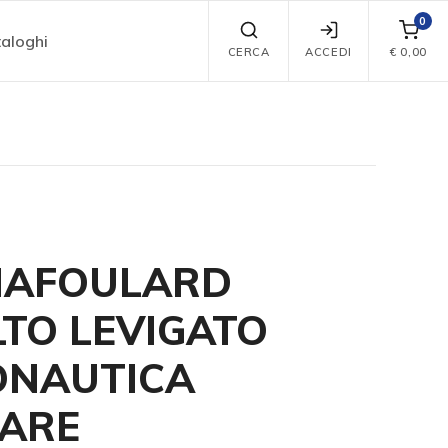
0
aloghi
CERCA
ACCEDI
€
0,00
MAFOULARD
TO LEVIGATO
ONAUTICA
TARE