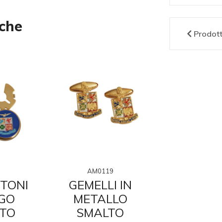
nche
Prodot
AM0119
AM01
TONI
GEMELLI IN
FERMAC
GO
METALLO
IN ME
TO
SMALTO
SMA