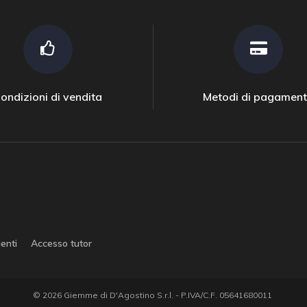
ondizioni di vendita
Metodi di pagamen
enti
Accesso tutor
© 2026 Giemme di D'Agostino S.r.l. - P.IVA/C.F. 05641680011