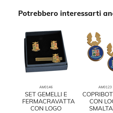
Potrebbero interessarti a
AM0146
AM0123
 IN
SET GEMELLI E
COPRIBOT
O
FERMACRAVATTA
CON LO
CON LOGO
SMALTA