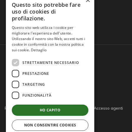
×
Questo sito potrebbe fare
uso di cookies di
profilazione.
Domande frequenti
Questo sito web utilizza i cookie per
migliorare l'esperienza dell'utente.
Utilizzando il nostro sito Web, accetti tutti i
cookie in conformità con la nostra politica
sui cookie.
Dettaglio
STRETTAMENTE NECESSARIO
PRESTAZIONE
TARGETING
FUNZIONALITÀ
Privacy policy
Cookie policy
Note legali
Accesso agenti
HO CAPITO
Accesso tutor
NON CONSENTIRE COOKIES