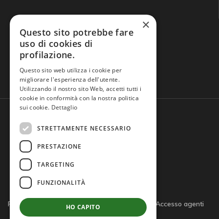
×
Questo sito potrebbe fare
uso di cookies di
profilazione.
Domande frequenti
Questo sito web utilizza i cookie per
migliorare l'esperienza dell'utente.
Utilizzando il nostro sito Web, accetti tutti i
cookie in conformità con la nostra politica
sui cookie.
Dettaglio
STRETTAMENTE NECESSARIO
PRESTAZIONE
TARGETING
FUNZIONALITÀ
Privacy policy
Cookie policy
Note legali
Accesso agenti
HO CAPITO
Accesso tutor